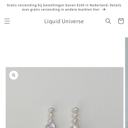
Meteen
Gratis verzending bij bestellingen boven €109 in Nederland; Details
naar de
over gratis verzending in andere markten hier
content
Liquid Universe
Winkelwa
Ga direct naar
productinformatie