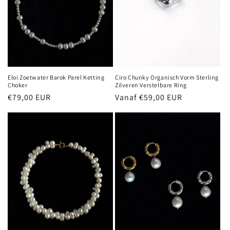
Eloi Zoetwater Barok Parel Ketting
Ciro Chunky Organisch Vorm Sterling
Choker
Zilveren Verstelbare Ring
Normale
€79,00 EUR
Normale
Vanaf €59,00 EUR
prijs
prijs