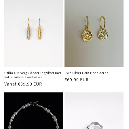
Otilia 18K verguld sterlingzilver met
Lyra Silver Coin Hoop oorbel
witte zirkonia oorbellen
Normale
€69,90 EUR
Normale
Vanaf €39,90 EUR
prijs
prijs