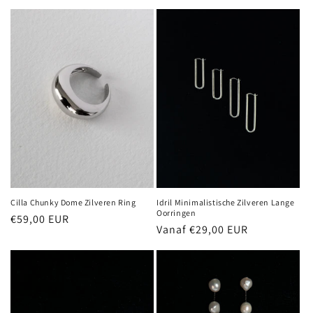
prijs
Cilla Chunky Dome Zilveren Ring
Idril Minimalistische Zilveren Lange
Oorringen
Normale
€59,00 EUR
Normale
Vanaf €29,00 EUR
prijs
prijs