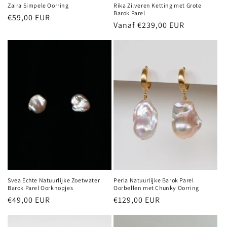
Zaira Simpele Oorring
Rika Zilveren Ketting met Grote
Barok Parel
Normale
€59,00 EUR
Normale
Vanaf €239,00 EUR
prijs
prijs
Svea Echte Natuurlijke Zoetwater
Perla Natuurlijke Barok Parel
Barok Parel Oorknopjes
Oorbellen met Chunky Oorring
Normale
€49,00 EUR
Normale
€129,00 EUR
prijs
prijs