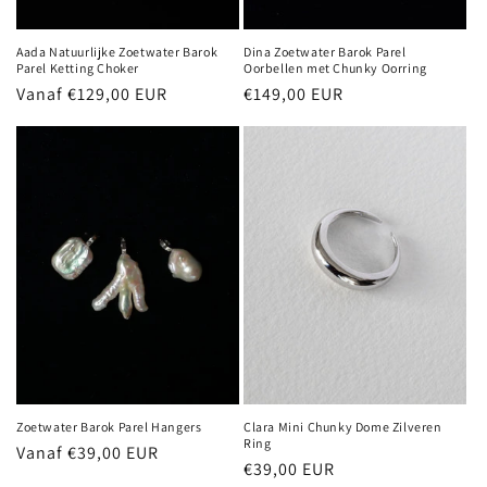
Aada Natuurlijke Zoetwater Barok
Dina Zoetwater Barok Parel
Parel Ketting Choker
Oorbellen met Chunky Oorring
Normale
Vanaf €129,00 EUR
Normale
€149,00 EUR
prijs
prijs
Zoetwater Barok Parel Hangers
Clara Mini Chunky Dome Zilveren
Ring
Normale
Vanaf €39,00 EUR
Normale
€39,00 EUR
prijs