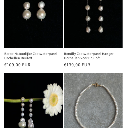
Barbe Natuurlijke Zoetwaterparel
Romilly Zoetwaterparel Hanger
Oorbellen Bruiloft
Oorbellen voor Bruiloft
Normale
€109,00 EUR
Normale
€139,00 EUR
prijs
prijs