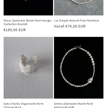
Maisy Zoetwater Barok Parel Hanger
Luc Simple Natural Pearl Necklace
Oorbellen Bruiloft
Normale
Vanaf €79,00 EUR
Normale
€189,00 EUR
prijs
prijs
Gota Chunky Organische Vorm
Serena Zoetwater Barok Parel
Zilveren Ring
Ketting Bruiloft