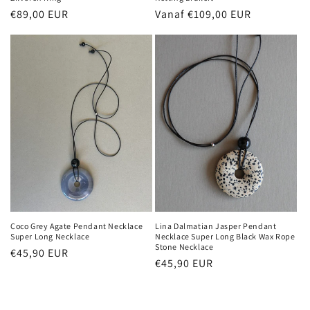
Normale
€89,00 EUR
Normale
Vanaf €109,00 EUR
prijs
prijs
Coco Grey Agate Pendant Necklace
Lina Dalmatian Jasper Pendant
Super Long Necklace
Necklace Super Long Black Wax Rope
Stone Necklace
Normale
€45,90 EUR
Normale
€45,90 EUR
prijs
prijs