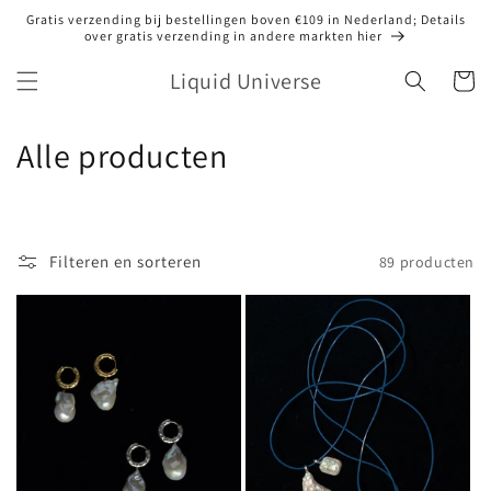
Meteen
Gratis verzending bij bestellingen boven €109 in Nederland; Details
naar de
over gratis verzending in andere markten hier
content
Liquid Universe
Winkelwa
C
Alle producten
o
l
Filteren en sorteren
89 producten
l
e
c
t
i