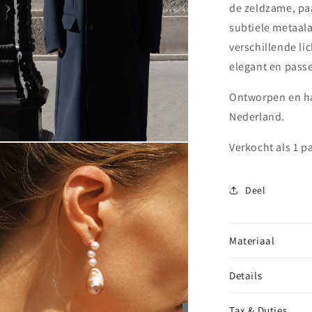
de zeldzame, pa
subtiele metaala
verschillende li
elegant en passen
Ontworpen en ha
Nederland.
Verkocht als 1 pa
ia
nen
aal
Deel
Materiaal
Details
Tax & Duties