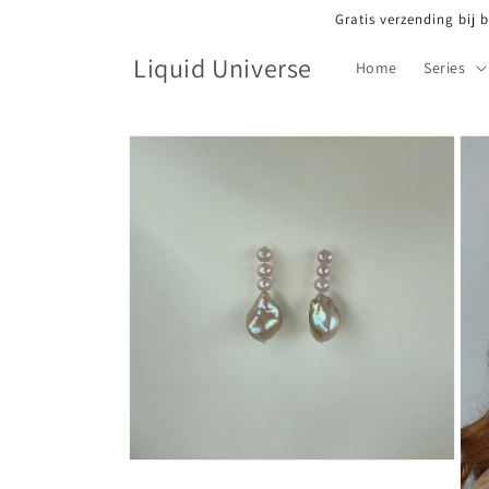
Meteen
Gratis verzending bij 
naar de
content
Liquid Universe
Home
Series
Ga direct naar
productinformatie
Media
1