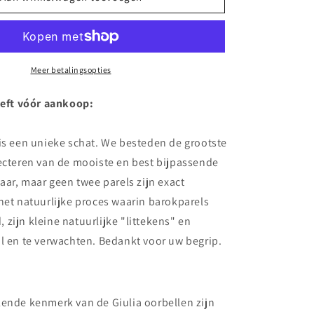
Paarse
Natuurlijke
Barokke
Oorbellen
Meer betalingsopties
ieft vóór aankoop:
is een unieke schat. We besteden de grootste
ecteren van de mooiste en best bijpassende
paar, maar geen twee parels zijn exact
het natuurlijke proces waarin barokparels
zijn kleine natuurlijke "littekens" en
l en te verwachten. Bedankt voor uw begrip.
lende kenmerk van de Giulia oorbellen zijn