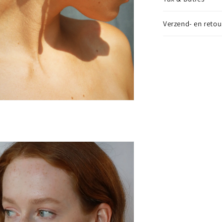
Verzend- en retou
ia
nen
aal