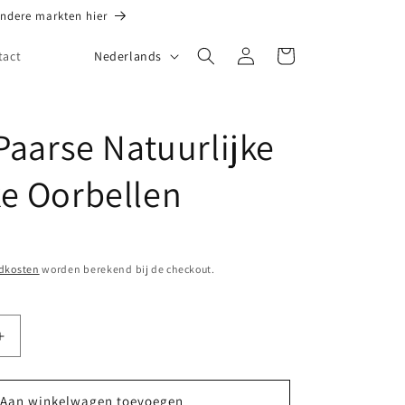
andere markten hier
T
Inloggen
Winkelwagen
Nederlands
tact
a
a
l
Paarse Natuurlijke
e Oorbellen
dkosten
worden berekend bij de checkout.
Aantal
verhogen
voor
Giulia
Aan winkelwagen toevoegen