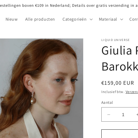
bestellingen boven €109 in Nederland; Details over gratis verzending in 
Nieuw
Alle producten
Categorieën
Materiaal
Con
LIQUID UNIVERSE
Giulia 
Barokk
Normale
€159,00 EUR
prijs
Inclusief btw.
Verzen
Aantal
Aantal
verlagen
voor
Giulia