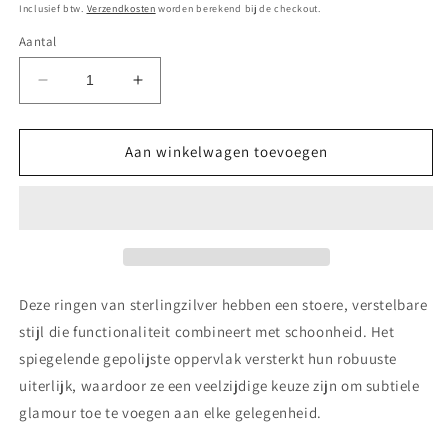
prijs
Inclusief btw.
Verzendkosten
worden berekend bij de checkout.
Aantal
Aantal
Aantal
verlagen
verhogen
voor
voor
Denise
Denise
Aan winkelwagen toevoegen
Chunky
Chunky
Dom
Dom
Ring
Ring
Verstelbaar
Verstelbaar
Sterling
Sterling
Zilver
Zilver
Hypoallergeen
Hypoallergeen
Deze ringen van sterlingzilver hebben een stoere, verstelbare
stijl die functionaliteit combineert met schoonheid. Het
spiegelende gepolijste oppervlak versterkt hun robuuste
uiterlijk, waardoor ze een veelzijdige keuze zijn om subtiele
glamour toe te voegen aan elke gelegenheid.