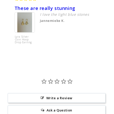
These are really stunning
Just l
I love the light blue stones
Jannemieke K.
Lyra Silver
Tere Simpl
Coin Hoop
Textured
Drop Earring
Sterling Si
Ring
Write a Review
Ask a Question