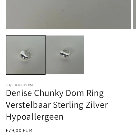
Media
M
1
2
openen
o
in
in
modaal
m
LIQUID UNIVERSE
Denise Chunky Dom Ring
Verstelbaar Sterling Zilver
Hypoallergeen
Normale
€79,00 EUR