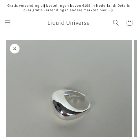
Meteen
Gratis verzending bij bestellingen boven €109 in Nederland; Details
naar de
over gratis verzending in andere markten hier
content
Liquid Universe
Winkelwa
Ga direct naar
productinformatie